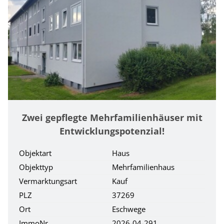
Zwei gepflegte Mehrfamilienhäuser mit
Entwicklungspotenzial!
Objektart
Haus
Objekttyp
Mehrfamilienhaus
Vermarktungsart
Kauf
PLZ
37269
Ort
Eschwege
ImmoNr
2026-04-291